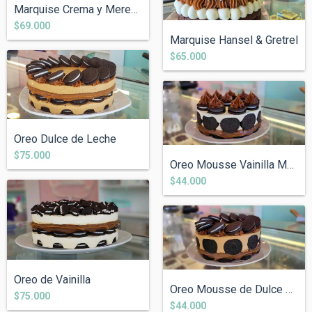
Marquise Crema y Merengue Decorada.
$69.000
Marquise Hansel & Gretrel
$65.000
Oreo Dulce de Leche
$75.000
Oreo Mousse Vainilla Mediana
$44.000
Oreo de Vainilla
Oreo Mousse de Dulce de Leche Mediana
$75.000
$44.000