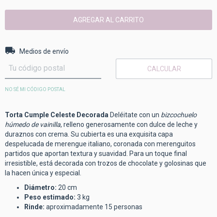
Entregas para el CP:
CAMBIAR CP
Medios de envío
CALCULAR
NO SÉ MI CÓDIGO POSTAL
Torta Cumple Celeste Decorada
Deléitate con un
bizcochuelo
húmedo de vainilla
, relleno generosamente con dulce de leche y
duraznos con crema. Su cubierta es una exquisita capa
despelucada de merengue italiano, coronada con merenguitos
partidos que aportan textura y suavidad. Para un toque final
irresistible, está decorada con trozos de chocolate y golosinas que
la hacen única y especial.
Diámetro:
20 cm
Peso estimado:
3 kg
Rinde:
aproximadamente 15 personas