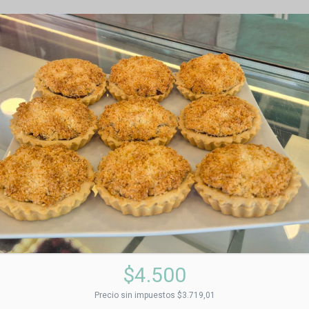
$4.500
Precio sin impuestos
$3.719,01