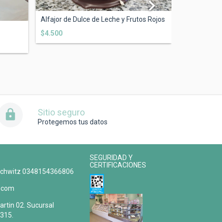
Alfajor de Dulce de Leche y Frutos Rojos
Conito de du
$4.500
$3.500
Sitio seguro
Protegemos tus datos
SEGURIDAD Y
CERTIFICACIONES
schwitz 0348154366806
l.com
rtin 02. Sucursal
2315.