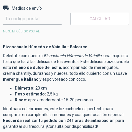
Entregas para el CP:
CAMBIAR CP
Medios de envío
CALCULAR
NO SÉ MI CÓDIGO POSTAL
Bizcochuelo Húmedo de Vainilla - Balcarce
Deléitate con nuestro
Bizcochuelo Húmedo de Vainilla
, una exquisita
torta que hará las delicias de tus eventos. Este delicioso bizcochuelo
está
relleno de dulce de leche
, acompañado de merenguitos,
crema chantilly, duraznos y nueces, todo ello cubierto con un suave
merengue italiano
y espolvoreado con coco.
Diámetro:
20 cm
Peso estimado:
2,5 kg
Rinde:
aproximadamente 15-20 personas
Ideal para celebraciones, este bizcochuelo es perfecto para
compartir en cumpleaños, reuniones y cualquier ocasión especial.
Recuerda realizar tu pedido con 24 horas de anticipación
para
garantizar su frescura. ¡Consulta por disponibilidad!